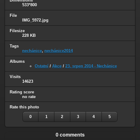
Dimensions
533*800
File
IMG_5972.jpg
Filesize
228 KB
Tags
nechánice
,
nechánice2014
Albums
Ostatní
/
Akce
/
23. srpen 2014 - Nechánice
Visits
14623
Rating score
no rate
Rate this photo
0
1
2
3
4
5
0 comments